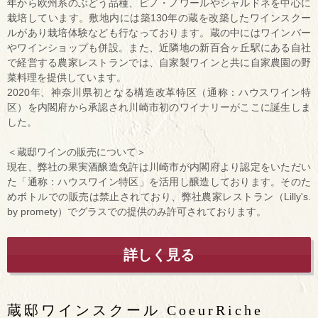
年から欧州系のぶどう品種、ピノ・ノワールやシャルドネを中心に
栽培しています。敷地内には築130年の蔵を改築したワインスクー
ルがあり栽培体験なども行なっております。蔵の中にはワインバー
やワインショップも併設。また、近隣地の新百合ヶ丘駅にある自社
で経営する農家レストランでは、自家製ワインと共に自家農園の野
菜料理を提供しています。
2020年、神奈川県初となる構造改革特区（通称：ハウスワイン特
区）を内閣府から承認され川崎市初のワイナリーがここに誕生しま
した。
＜蔵邸ワインの販売について＞
現在、弊社の果実酒醸造免許は川崎市が内閣府より認定をいただい
た「通称：ハウスワイン特区」を活用し醸造しております。そのた
めボトルでの販売は禁止されており、弊社農家レストラン（Lilly's.
by promety）でグラスでの提供のみ許可されております。
詳しく見る
蔵邸ワインスクール CoeurRiche