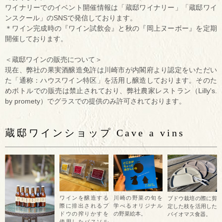
ワイナリーでのイベント開催情報は「蔵邸ワイナリー」「蔵邸ワイ
ンスクール」のSNSで発信しております。
＊ワイン完成時の『ワイン試飲会』と秋の『岡上ヌーボー』を定期
開催しております。
＜蔵邸ワインの販売について＞
現在、弊社の果実酒醸造免許は川崎市が内閣府より認定をいただい
た「通称：ハウスワイン特区」を活用し醸造しております。そのた
めボトルでの販売は禁止されており、弊社農家レストラン（Lilly's.
by promety）でグラスでの提供のみ許可されております。
蔵邸ワインショップ Cave a vins
ワインを醸造する
川崎の野菜の旬を
ブドウ栽培の際に剪
際に排出されるブ
学べるオリジナル
定した枝を活用した
ドウの搾りかすを
の野菜絵本。
バイオマス食器。
使用したバスソル