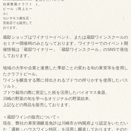
自家農園クラフト
ト。
ビール（岡上エー
ル）
セレサモス麻生店・
宮前店でも販売して
おります。
蔵邸ショップはワイナリーイベント、または蔵邸ワインスクールの
セミナー開催時のみとなっております。ワイナリーでのイベント開
催情報は「蔵邸ワイナリー」「蔵邸ワインスクール」のSNSで発信
しております。
地域の大学や企業と連携した季節ごとの変わる旬の果実等を使用し
たクラフトビール。
ワインを醸造する際に排出されるブドウの搾りかすを使用したバス
ソルト。
ブドウ栽培の際に剪定した枝を活用したバイオマス食器。
川崎の野菜の旬を学べるオリジナルの野菜絵本。
上記などの商品を販売しております。
＜蔵邸ワインの販売について＞
現在、弊社の果実酒醸造免許は川崎市が内閣府より認定をいただい
た「通称：ハウスワイン特区」を活用し醸造しております。そのた